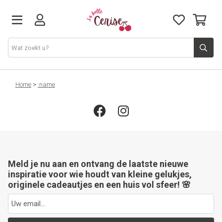
Just arrived
Home
>
:name
Juwelen & Accessoires
Home & Deco
Meld je nu aan en ontvang de laatste nieuwe
Lifestyle & Gifts
inspiratie voor wie houdt van kleine gelukjes,
originele cadeautjes en een huis vol sfeer! 🌸
Cadeaubon