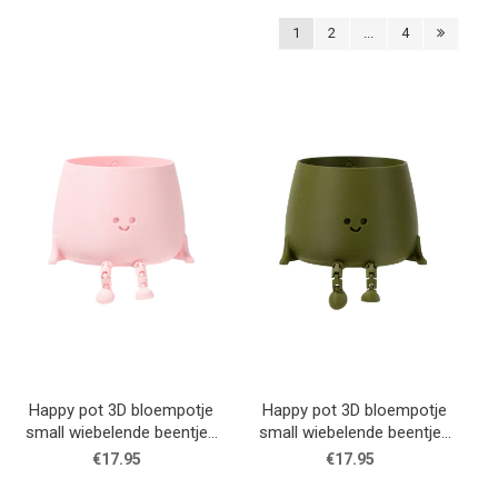
1
2
...
4
Happy pot 3D bloempotje
Happy pot 3D bloempotje
small wiebelende beentjes
small wiebelende beentjes
- Roze
- Khaki
€17.95
€17.95