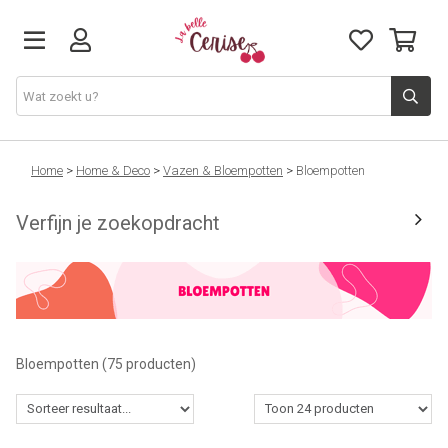
Just arrived
Home
>
Home & Deco
>
Vazen & Bloempotten
>
Bloempotten
Verfijn je zoekopdracht
Juwelen & Accessoires
Home & Deco
Lifestyle & Gifts
Bloempotten
(75 producten)
Cadeaubon