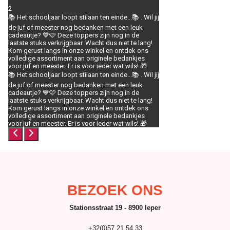
2
📚 Het schooljaar loopt stilaan ten einde...📚 . Wil jij
de juf of meester nog bedanken met een leuk
cadeautje? 💙🩷 Deze toppers zijn nog in de
laatste stuks verkrijgbaar. Wacht dus niet te lang!
Kom gerust langs in onze winkel en ontdek ons
volledige assortiment aan originele bedankjes
voor juf en meester. Er is voor ieder wat wils! 🎁
📚 Het schooljaar loopt stilaan ten einde...📚 . Wil jij
de juf of meester nog bedanken met een leuk
cadeautje? 💙🩷 Deze toppers zijn nog in de
laatste stuks verkrijgbaar. Wacht dus niet te lang!
Kom gerust langs in onze winkel en ontdek ons
volledige assortiment aan originele bedankjes
voor juf en meester. Er is voor ieder wat wils! 🎁
BEZOEK ONS
Stationsstraat 19 - 8900 Ieper
+32(0)57 21 54 33