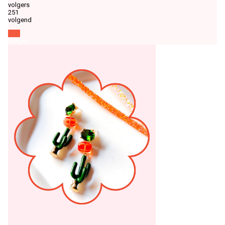
volgers
251
volgend
Volgen