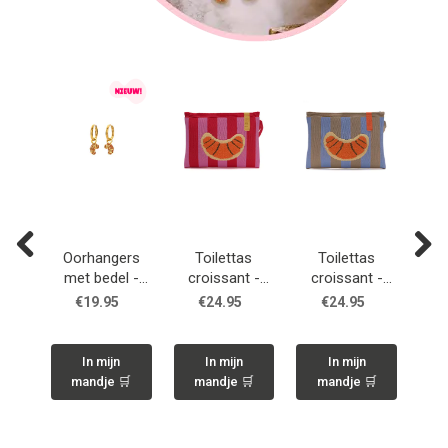
Oorhangers
Toilettas
Toilettas
Previous
Next
s -
met bedel -
croissant -
croissant -
nt
Croissant
Rood/roze
Blauw/beige
€19.95
€24.95
€24.95
In mijn
In mijn
In mijn
🛒
mandje 🛒
mandje 🛒
mandje 🛒