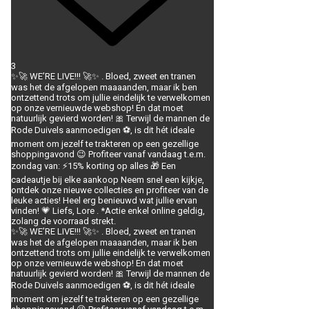
3
✨🚀 WE’RE LIVE!!! 🚀✨ . Bloed, zweet en tranen
was het de afgelopen maaaanden, maar ik ben
ontzettend trots om jullie eindelijk te verwelkomen
op onze vernieuwde webshop! En dat moet
natuurlijk gevierd worden! 🎀 Terwijl de mannen de
Rode Duivels aanmoedigen ⚽, is dit hét ideale
moment om jezelf te trakteren op een gezellige
shoppingavond 😉 Profiteer vanaf vandaag t.e.m.
zondag van: ⚡️15% korting op alles 🎁 Een
cadeautje bij elke aankoop Neem snel een kijkje,
ontdek onze nieuwe collecties en profiteer van de
leuke acties! Heel erg benieuwd wat jullie ervan
vinden! 💗 Liefs, Lore . *Actie enkel online geldig,
zolang de voorraad strekt.
✨🚀 WE’RE LIVE!!! 🚀✨ . Bloed, zweet en tranen
was het de afgelopen maaaanden, maar ik ben
ontzettend trots om jullie eindelijk te verwelkomen
op onze vernieuwde webshop! En dat moet
natuurlijk gevierd worden! 🎀 Terwijl de mannen de
Rode Duivels aanmoedigen ⚽, is dit hét ideale
moment om jezelf te trakteren op een gezellige