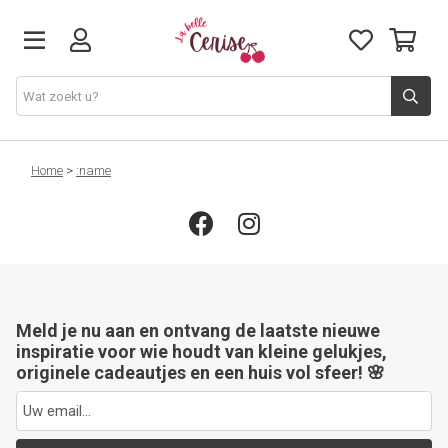
Just arrived
Home
>
:name
Juwelen & Accessoires
Home & Deco
Meld je nu aan en ontvang de laatste nieuwe
Lifestyle & Gifts
inspiratie voor wie houdt van kleine gelukjes,
originele cadeautjes en een huis vol sfeer! 🌸
Cadeaubon