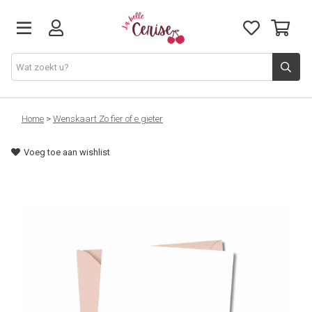
Just arrived
Home
>
Wenskaart Zo fier of e gieter
Voeg toe aan wishlist
Juwelen & Accessoires
Home & Deco
Lifestyle & Gifts
Cadeaubon