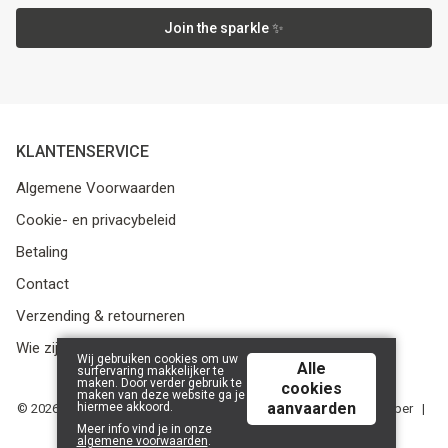
Join the sparkle ✨
KLANTENSERVICE
Algemene Voorwaarden
Cookie- en privacybeleid
Betaling
Contact
Verzending & retourneren
Wie zijn we?
Wij gebruiken cookies om uw
Alle
surfervaring makkelijker te
maken. Door verder gebruik te
cookies
maken van deze website ga je
aanvaarden
hiermee akkoord.
© 2026 Media Service bv - BE 0438 614 796 - RPR Gent, afdeling Ieper |
Powered by
Tilroy
.
Meer info vind je in onze
algemene voorwaarden
.