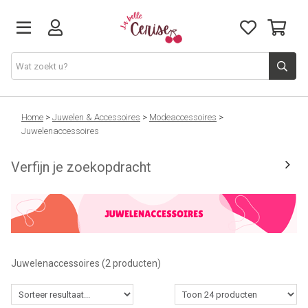
Just arrived
Home
>
Juwelen & Accessoires
>
Modeaccessoires
>
Juwelenaccessoires
Juwelen & Accessoires
Verfijn je zoekopdracht
Home & Deco
Lifestyle & Gifts
Juwelenaccessoires
(2 producten)
Cadeaubon