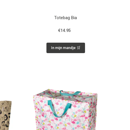
Totebag Bia
€14.95
In mijn mandje 🛒