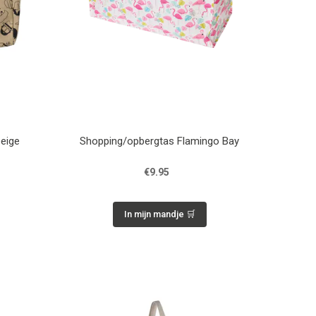
eige
Shopping/opbergtas Flamingo Bay
€9.95
In mijn mandje 🛒