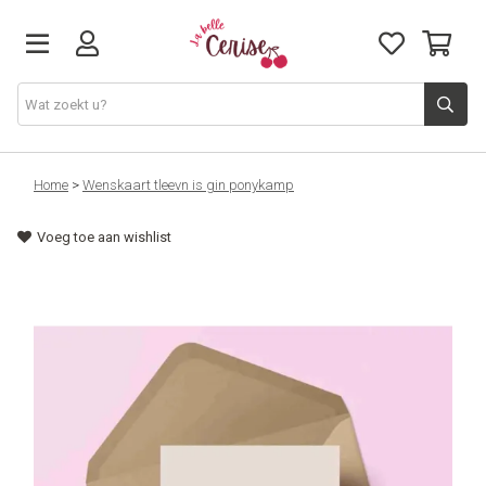
Just arrived
Home
>
Wenskaart tleevn is gin ponykamp
Voeg toe aan wishlist
Juwelen & Accessoires
Home & Deco
Lifestyle & Gifts
Cadeaubon