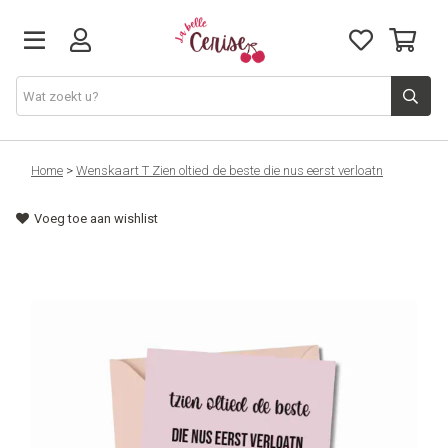
Just arrived
Home
>
Wenskaart T Zien oltied de beste die nus eerst verloatn
Voeg toe aan wishlist
Juwelen & Accessoires
Home & Deco
Lifestyle & Gifts
Cadeaubon