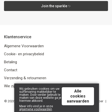
Join the sparkle ✨
Klantenservice
Algemene Voorwaarden
Cookie- en privacybeleid
Betaling
Contact
Verzending & retourneren
Wie zijn we?
Wij gebruiken cookies om uw
Alle
surfervaring makkelijker te
maken. Door verder gebruik te
cookies
maken van deze website ga je
aanvaarden
hiermee akkoord.
© 2026 Media Service bv - BE 0438 614 796 - RPR Gent, afdeling Ieper |
Powered by
Tilroy
.
Meer info vind je in onze
algemene voorwaarden
.