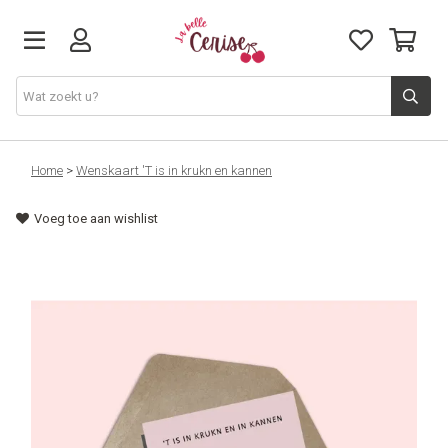
Just arrived
Home
>
Wenskaart 'T is in krukn en kannen
Voeg toe aan wishlist
Juwelen & Accessoires
Home & Deco
Lifestyle & Gifts
Cadeaubon