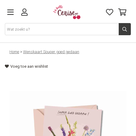
Just arrived
Home
>
Wenskaart Souper goed gedaan
Voeg toe aan wishlist
Juwelen & Accessoires
Home & Deco
Lifestyle & Gifts
Cadeaubon