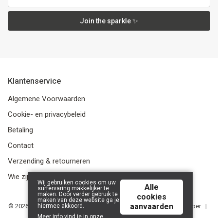
Join the sparkle ✨
Klantenservice
Algemene Voorwaarden
Cookie- en privacybeleid
Betaling
Contact
Verzending & retourneren
Wie zijn we?
Wij gebruiken cookies om uw
Alle
surfervaring makkelijker te
maken. Door verder gebruik te
cookies
maken van deze website ga je
aanvaarden
hiermee akkoord.
© 2026 Media Service bv - BE 0438 614 796 - RPR Gent, afdeling Ieper |
Powered by
Tilroy
.
Meer info vind je in onze