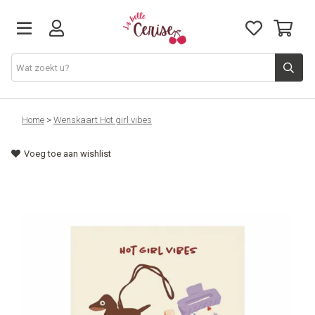
Just arrived
Home
>
Wenskaart Hot girl vibes
Voeg toe aan wishlist
Juwelen & Accessoires
Home & Deco
Lifestyle & Gifts
Cadeaubon