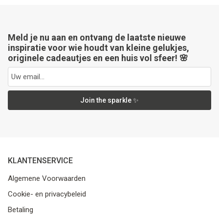
Meld je nu aan en ontvang de laatste nieuwe
inspiratie voor wie houdt van kleine gelukjes,
originele cadeautjes en een huis vol sfeer! 🌸
Join the sparkle ✨
KLANTENSERVICE
Algemene Voorwaarden
Cookie- en privacybeleid
Betaling