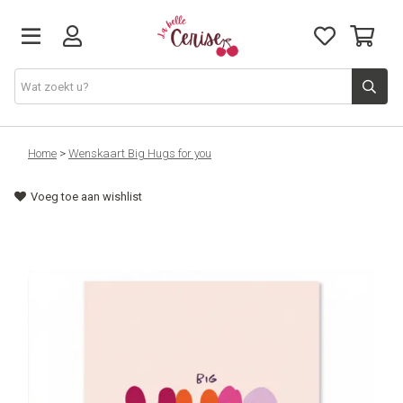
Just arrived
Home
>
Wenskaart Big Hugs for you
Voeg toe aan wishlist
Juwelen & Accessoires
Home & Deco
Lifestyle & Gifts
Cadeaubon