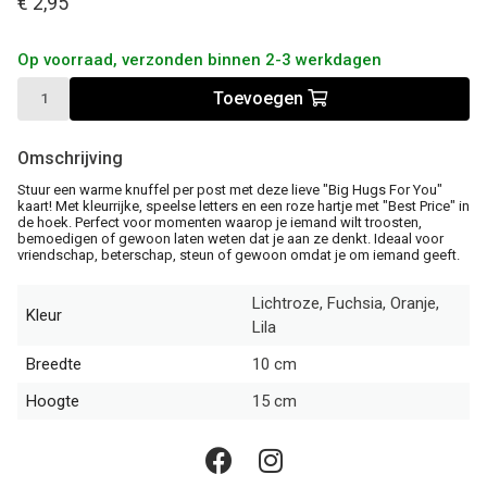
€ 2,95
Op voorraad, verzonden binnen 2-3 werkdagen
Toevoegen
Omschrijving
Stuur een warme knuffel per post met deze lieve "Big Hugs For You"
kaart! Met kleurrijke, speelse letters en een roze hartje met "Best Price" in
de hoek. Perfect voor momenten waarop je iemand wilt troosten,
bemoedigen of gewoon laten weten dat je aan ze denkt. Ideaal voor
vriendschap, beterschap, steun of gewoon omdat je om iemand geeft.
Lichtroze, Fuchsia, Oranje,
Kleur
Lila
Breedte
10 cm
Hoogte
15 cm