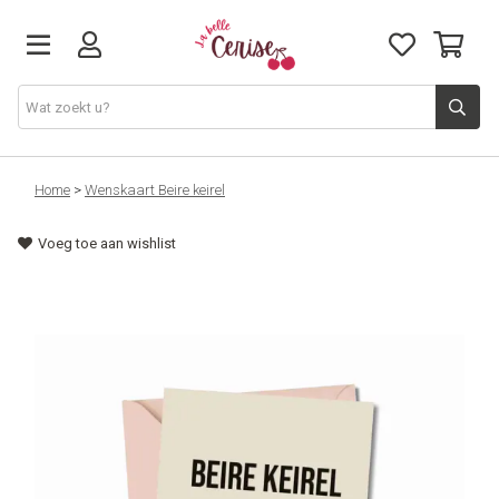
Just arrived
Home
>
Wenskaart Beire keirel
Voeg toe aan wishlist
Juwelen & Accessoires
Home & Deco
Lifestyle & Gifts
Cadeaubon