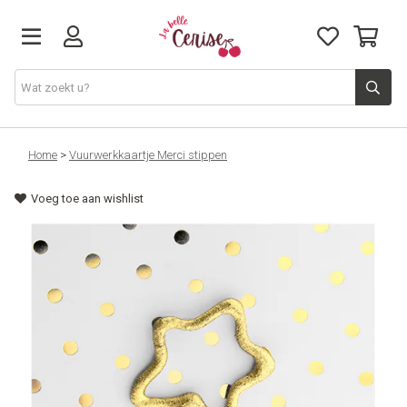
Just arrived
Home
>
Vuurwerkkaartje Merci stippen
Voeg toe aan wishlist
Juwelen & Accessoires
Home & Deco
Lifestyle & Gifts
Cadeaubon