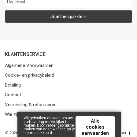
Join the sparkle ✨
KLANTENSERVICE
Algemene Voorwaarden
Cookie- en privacybeleid
Betaling
Contact
Verzending & retourneren
Wie zijn we?
Wij gebruiken cookies om uw
Alle
surfervaring makkelijker te
maken. Door verder gebruik te
cookies
maken van deze website ga je
aanvaarden
hiermee akkoord.
© 2026 Media Service bv - BE 0438 614 796 - RPR Gent, afdeling Ieper |