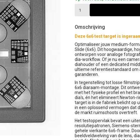
Omschrijving
Deze 6x6 test target is inger
Optimaliseer jouw medium-format 
Slide (6x6). Dit hoogwaardige, ho
ontworpen voor analoge fotograf
dia-workflow. Of je nu een came
diahouder of een dedicated midde
ultieme referentiestandaard om a
garanderen.
In tegenstelling tot losse filmstri
6x6 diaraam-montage. Dit ontwer
met het fysieke profiel en het 
dia's, én het elimineert Newton-r
target is in de fabriek belicht op
in een oplossend vermogen dat de
de markt ruimschoots overtreft.
Het testoppervlak bevat een uit
resolutiepatronen, Siemens-sterr
gehele vierkante 6x6-frame. Door 
beeldveldwelving van de lens, di