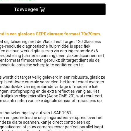
Toevoegen
aamd in een glasloos GEPE diaraam formaat 70x70mm.
digitalisering met de Vlads Test Target 120 Glassless
ge-resolutie diagnostische hulpmiddel is specifiek
en die hun werk digitaliseren via een ingeraamde 6x6
ra-opstelling (camera scanning), een vlakbedscanner met
nformaat filmscanner gebruikt; dit target dient als de
bsolute optische scherpte te verifiëren en te
ps wordt dit target veilig geleverd in een robuuste, glasloze
p biedt twee cruciale voordelen: het komt exact overeen
brandpuntsvlak van ingeraamde vintage of moderne 6x6
ingen, stofophoping en de extra reflecties van glas. Het
 ultrafijnkorrelige microfilm (Adox CMS 20), wat resulteert
 scanlimieten van elke digitale sensor of macrolens op
erst nauwkeurige lay-out van USAF 1951-
en en geometrische uitlijningsrasters verspreid over het
deze dia te scannen, kan je direct controleren op
agnosticeren of jouw camerasensor perfect parallel loopt