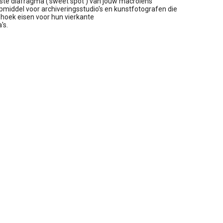
ste diafragma ('sweet spot') van jouw macrolens
lpmiddel voor archiveringsstudio's en kunstfotografen die
 hoek eisen voor hun vierkante
's.