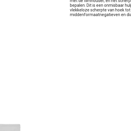
met de filmhouder, en het scherp
bepalen. Dit is een onmisbaar hu
vlekkeloze scherpte van hoek tot
middenformaatnegatieven en dia