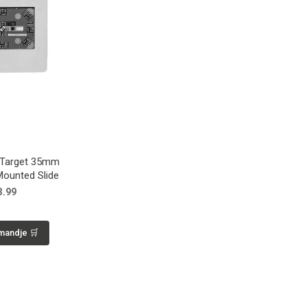
 Target 35mm
Mounted Slide
3.99
 mandje 🛒