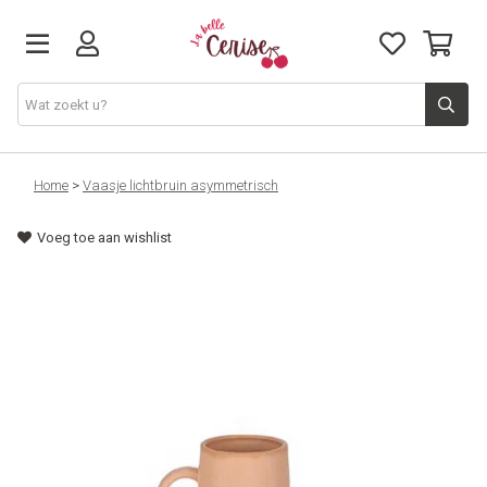
Just arrived
Home
>
Vaasje lichtbruin asymmetrisch
Voeg toe aan wishlist
Juwelen & Accessoires
Home & Deco
Lifestyle & Gifts
Cadeaubon