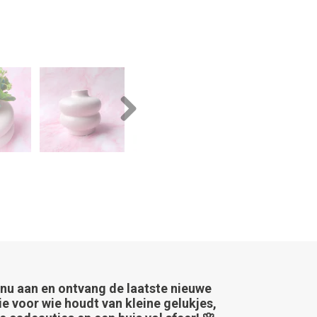
Next
 nu aan en ontvang de laatste nieuwe
ie voor wie houdt van kleine gelukjes,