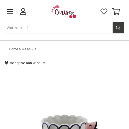
Just arrived
Home
>
Vaas vis
Voeg toe aan wishlist
Juwelen & Accessoires
Home & Deco
Lifestyle & Gifts
Cadeaubon