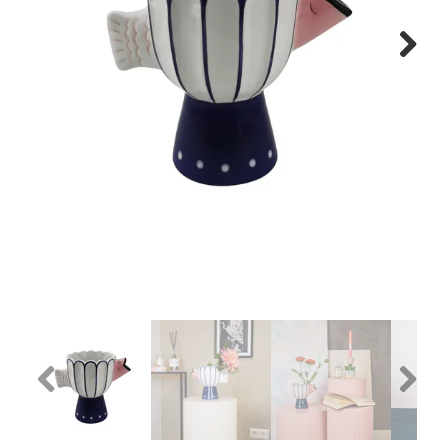
Next
Previous
Next