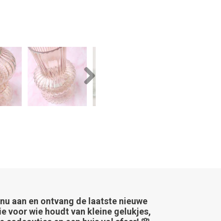
Next
 nu aan en ontvang de laatste nieuwe
ie voor wie houdt van kleine gelukjes,