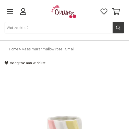
Just arrived
Home
>
Vaas marshmallow roze - Small
Voeg toe aan wishlist
Juwelen & Accessoires
Home & Deco
Lifestyle & Gifts
Cadeaubon