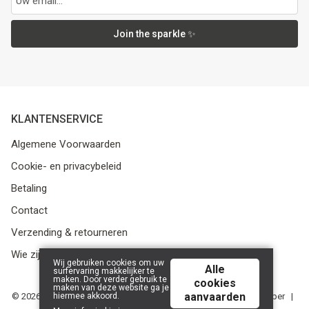
Join the sparkle ✨
KLANTENSERVICE
Algemene Voorwaarden
Cookie- en privacybeleid
Betaling
Contact
Verzending & retourneren
Wie zijn we?
Wij gebruiken cookies om uw
Alle
surfervaring makkelijker te
maken. Door verder gebruik te
cookies
maken van deze website ga je
aanvaarden
hiermee akkoord.
© 2026 Media Service bv - BE 0438 614 796 - RPR Gent, afdeling Ieper |
Powered by
Tilroy
.