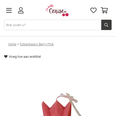
Just arrived
Home
>
Tulpenkaars Berry Pink
Voeg toe aan wishlist
Juwelen & Accessoires
Home & Deco
Lifestyle & Gifts
Cadeaubon