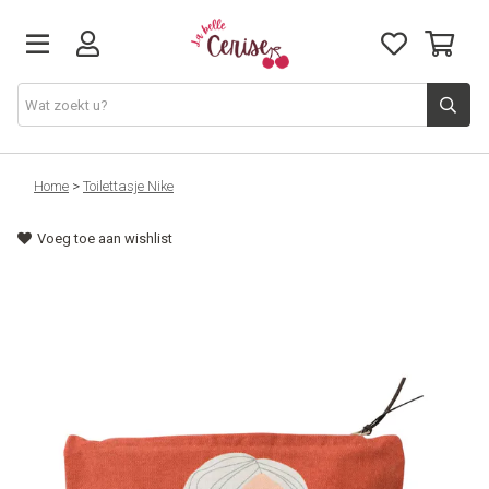
Just arrived
Home
>
Toilettasje Nike
Voeg toe aan wishlist
Juwelen & Accessoires
Home & Deco
Lifestyle & Gifts
Cadeaubon