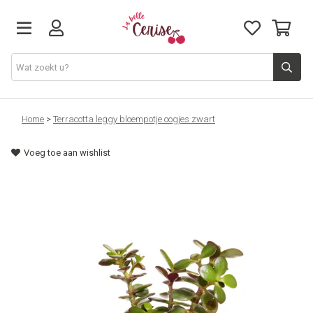
Just arrived
Home
>
Terracotta leggy bloempotje oogjes zwart
Voeg toe aan wishlist
Juwelen & Accessoires
Home & Deco
Lifestyle & Gifts
Cadeaubon