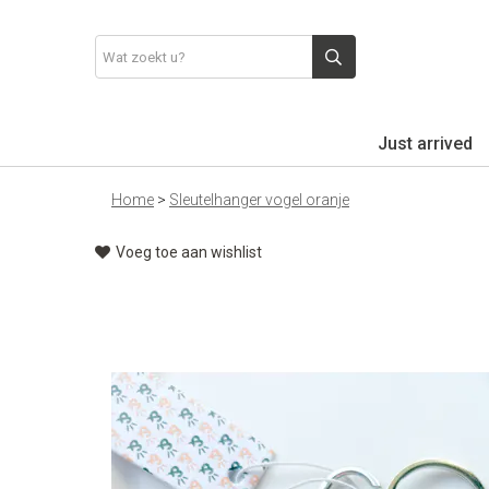
Just arrived
Home
>
Sleutelhanger vogel oranje
Voeg toe aan wishlist