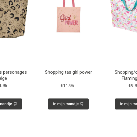
s personages
Shopping tas girl power
Shopping/
eige
Flamin
4.95
€11.95
€9.
 mandje 🛒
In mijn mandje 🛒
In mijn m