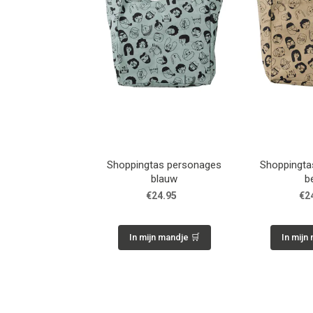
Shoppingtas personages
Shoppingta
blauw
b
€24.95
€2
In mijn mandje 🛒
In mijn