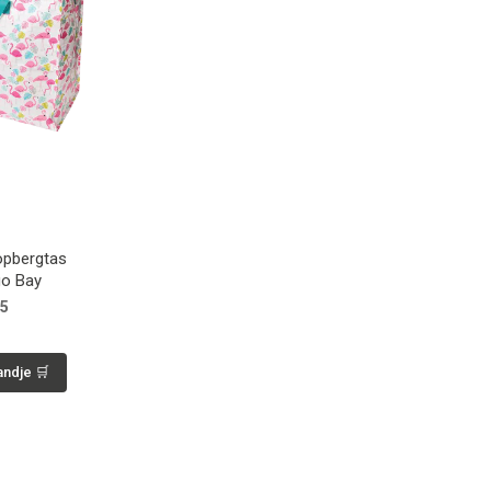
opbergtas
go Bay
95
andje 🛒