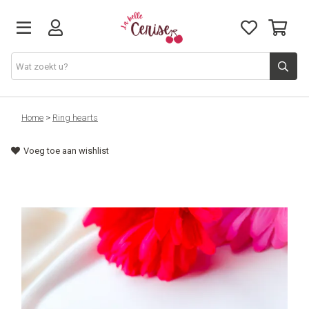
Just arrived
Home
>
Ring hearts
Voeg toe aan wishlist
Juwelen & Accessoires
Home & Deco
Lifestyle & Gifts
Cadeaubon