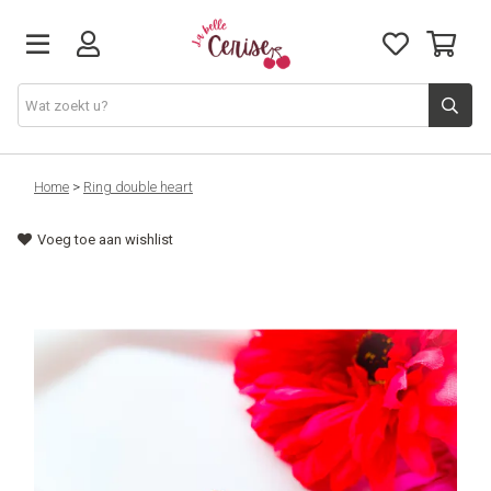
Just arrived
Home
>
Ring double heart
Voeg toe aan wishlist
Juwelen & Accessoires
Home & Deco
Lifestyle & Gifts
Cadeaubon