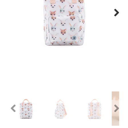
Next
Previous
Next