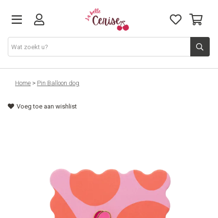
Just arrived
Home
>
Pin Balloon dog
Voeg toe aan wishlist
Juwelen & Accessoires
Home & Deco
Lifestyle & Gifts
Cadeaubon