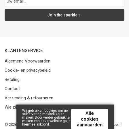
Join the sparkle ✨
KLANTENSERVICE
Algemene Voorwaarden
Cookie- en privacybeleid
Betaling
Contact
Verzending & retourneren
Wie zijn we?
Wij gebruiken cookies om uw
Alle
surfervaring makkelijker te
maken. Door verder gebruik te
cookies
maken van deze website ga je
aanvaarden
hiermee akkoord.
© 2026 Media Service bv - BE 0438 614 796 - RPR Gent, afdeling Ieper |
Powered by
Tilroy
.