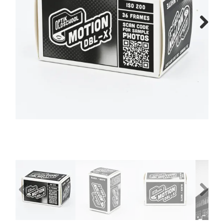
Next
Previous
Next