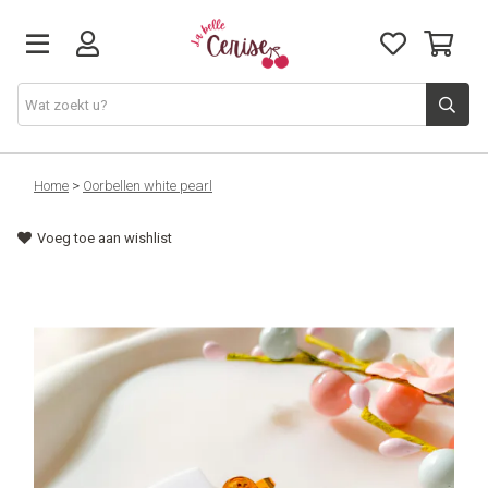
Just arrived
Home
>
Oorbellen white pearl
Voeg toe aan wishlist
Juwelen & Accessoires
Home & Deco
Lifestyle & Gifts
Cadeaubon