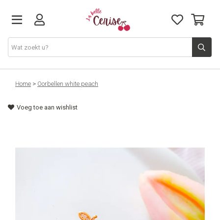
Just arrived
Home
>
Oorbellen white peach
Voeg toe aan wishlist
Juwelen & Accessoires
Home & Deco
Lifestyle & Gifts
Cadeaubon