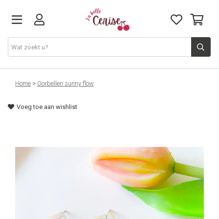
Just arrived
Home
>
Oorbellen sunny flow
Voeg toe aan wishlist
Juwelen & Accessoires
Home & Deco
Lifestyle & Gifts
Cadeaubon