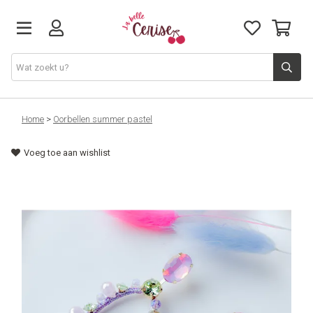
Just arrived
Home
>
Oorbellen summer pastel
Voeg toe aan wishlist
Juwelen & Accessoires
Home & Deco
Lifestyle & Gifts
Cadeaubon