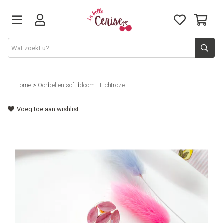
Just arrived
Home
>
Oorbellen soft bloom - Lichtroze
Voeg toe aan wishlist
Juwelen & Accessoires
Home & Deco
Lifestyle & Gifts
Cadeaubon