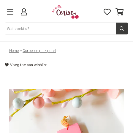
Just arrived
Home
>
Oorbellen pink pearl
Voeg toe aan wishlist
Juwelen & Accessoires
Home & Deco
Lifestyle & Gifts
Cadeaubon