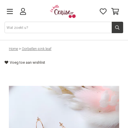
Just arrived
Home
>
Oorbellen pink leaf
Voeg toe aan wishlist
Juwelen & Accessoires
Home & Deco
Lifestyle & Gifts
Cadeaubon