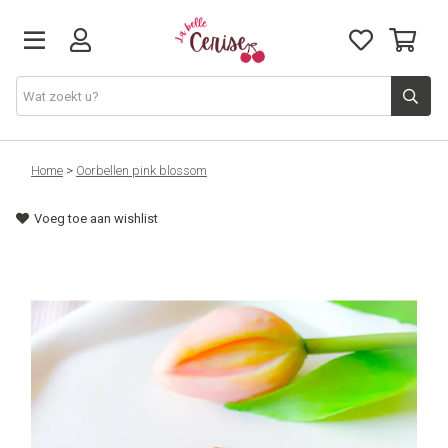
Just arrived
Home
>
Oorbellen pink blossom
Voeg toe aan wishlist
Juwelen & Accessoires
Home & Deco
Lifestyle & Gifts
Cadeaubon