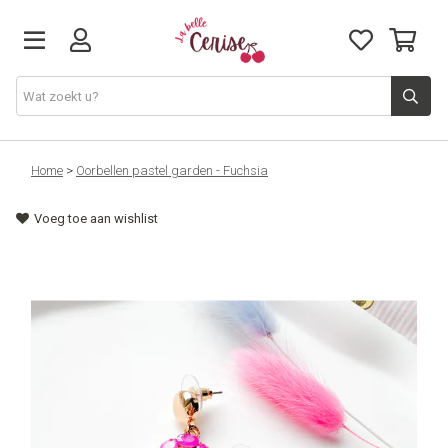
Just arrived
Home
>
Oorbellen pastel garden - Fuchsia
Voeg toe aan wishlist
Juwelen & Accessoires
Home & Deco
Lifestyle & Gifts
Cadeaubon