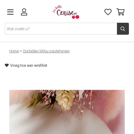
Just arrived
Home
>
Oorbellen Milou pastelgroen
Voeg toe aan wishlist
Juwelen & Accessoires
Home & Deco
Lifestyle & Gifts
Cadeaubon