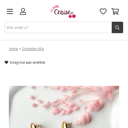
Just arrived
Home
>
Oorbellen Mia
Voeg toe aan wishlist
Juwelen & Accessoires
Home & Deco
Lifestyle & Gifts
Cadeaubon