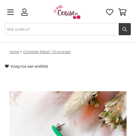
Just arrived
Home
>
Oorbellen Merel | Grasgroen
Voeg toe aan wishlist
Juwelen & Accessoires
Home & Deco
Lifestyle & Gifts
Cadeaubon