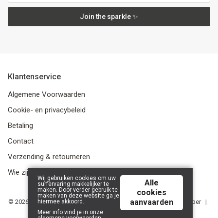
Join the sparkle ✨
Klantenservice
Algemene Voorwaarden
Cookie- en privacybeleid
Betaling
Contact
Verzending & retourneren
Wie zijn we?
Wij gebruiken cookies om uw
Alle
surfervaring makkelijker te
maken. Door verder gebruik te
cookies
maken van deze website ga je
aanvaarden
hiermee akkoord.
© 2026 Media Service bv - BE 0438 614 796 - RPR Gent, afdeling Ieper |
Powered by
Tilroy
.
Meer info vind je in onze