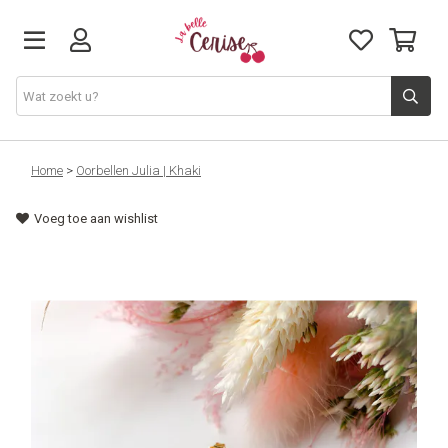
Just arrived
Home
>
Oorbellen Julia | Khaki
Voeg toe aan wishlist
Juwelen & Accessoires
Home & Deco
Lifestyle & Gifts
Cadeaubon