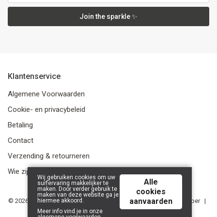
Join the sparkle ✨
Klantenservice
Algemene Voorwaarden
Cookie- en privacybeleid
Betaling
Contact
Verzending & retourneren
Wie zijn we?
Wij gebruiken cookies om uw
Alle
surfervaring makkelijker te
maken. Door verder gebruik te
cookies
maken van deze website ga je
aanvaarden
hiermee akkoord.
© 2026 Media Service bv - BE 0438 614 796 - RPR Gent, afdeling Ieper |
Powered by
Tilroy
.
Meer info vind je in onze