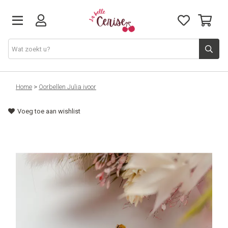
Just arrived
Home
>
Oorbellen Julia ivoor
Voeg toe aan wishlist
Juwelen & Accessoires
Home & Deco
Lifestyle & Gifts
Cadeaubon