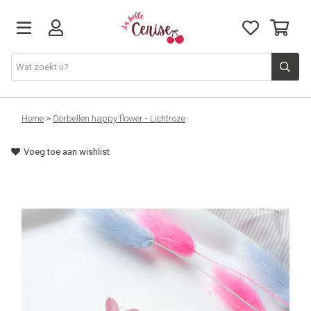
Just arrived
Home
>
Oorbellen happy flower - Lichtroze
Voeg toe aan wishlist
Juwelen & Accessoires
Home & Deco
Lifestyle & Gifts
Cadeaubon