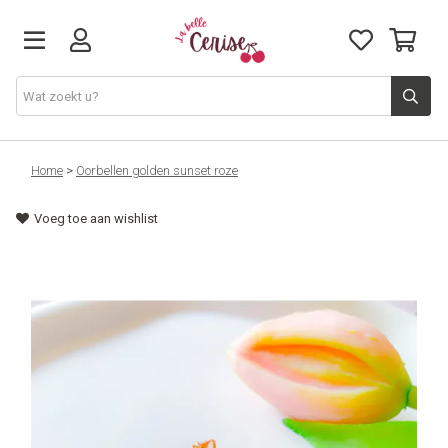
Just arrived
Home
>
Oorbellen golden sunset roze
Voeg toe aan wishlist
Juwelen & Accessoires
Home & Deco
Lifestyle & Gifts
Cadeaubon