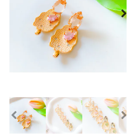
Next
Previous
Next