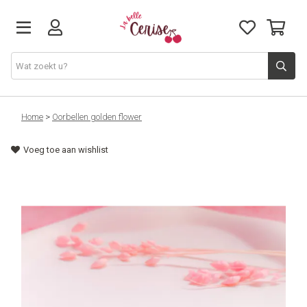
Just arrived
Home
>
Oorbellen golden flower
Voeg toe aan wishlist
Juwelen & Accessoires
Home & Deco
Lifestyle & Gifts
Cadeaubon