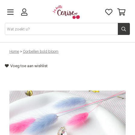
Just arrived
Home
>
Oorbellen bold bloom
Voeg toe aan wishlist
Juwelen & Accessoires
Home & Deco
Lifestyle & Gifts
Cadeaubon